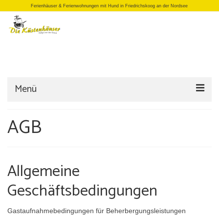
Ferienhäuser & Ferienwohnungen mit Hund in Friedrichskoog an der Nordsee
Menü
Startseite
AGB
Einzelhäuser
Doppelhäuser
Allgemeine
Apartments
Geschäftsbedingungen
Büro/Laden
Gastaufnahmebedingungen für Beherbergungsleistungen
Anfrage