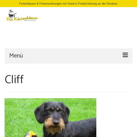
Ferienhäuser & Ferienwohnungen mit Hund in Friedrichskoog an der Nordsee
Menü
Startseite
Cliff
Einzelhäuser
Doppelhäuser
Apartments
Büro/Laden
Anfrage