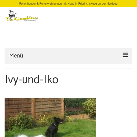
Ferienhäuser & Ferienwohnungen mit Hund in Friedrichskoog an der Nordsee
Menü
Startseite
Ivy-und-Iko
Einzelhäuser
Doppelhäuser
Apartments
Büro/Laden
Anfrage