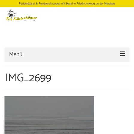
Ferienhäuser & Ferienwohnungen mit Hund in Friedrichskoog an der Nordsee
Menü
Startseite
IMG_2699
Einzelhäuser
Doppelhäuser
Apartments
Büro/Laden
Anfrage