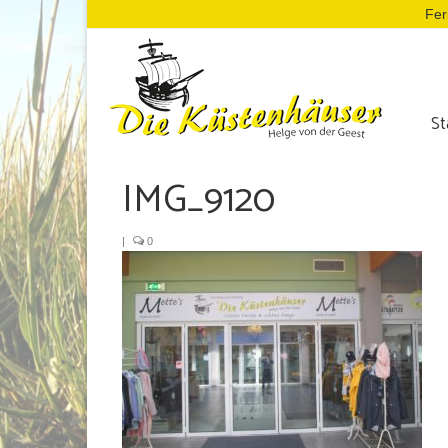
Fer
St
IMG_9120
|
0