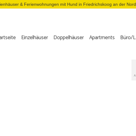
ienhäuser & Ferienwohnungen mit Hund in Friedrichskoog an der Nor
artseite
Einzelhäuser
Doppelhäuser
Apartments
Büro/L
A