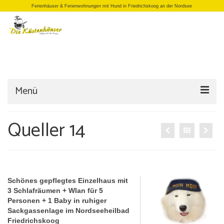
Ferienhäuser & Ferienwohnungen mit Hund in Friedrichskoog an der Nordsee
Menü
Startseite
Queller 14
Einzelhäuser
Doppelhäuser
Apartments
Schönes gepflegtes Einzelhaus mit
3 Schlafräumen + Wlan für 5
Büro/Laden
Personen + 1 Baby in ruhiger
Sackgassenlage im Nordseeheilbad
Anfrage
Friedrichskoog