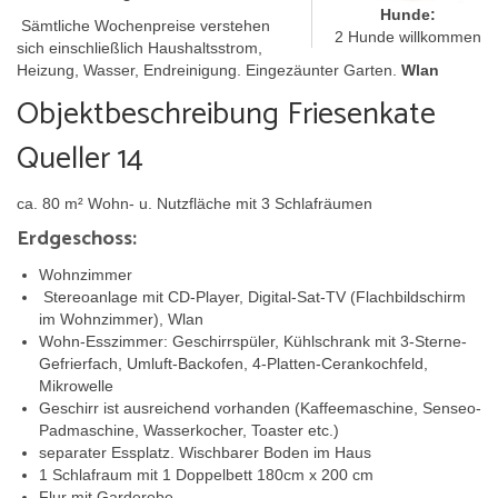
Hunde:
Sämtliche Wochenpreise verstehen
Umgebung
2 Hunde willkommen
sich einschließlich Haushaltsstrom,
Heizung, Wasser, Endreinigung. Eingezäunter Garten.
Wlan
Urlaub mit Hund
Objektbeschreibung Friesenkate
Queller 14
ca. 80 m² Wohn- u. Nutzfläche mit 3 Schlafräumen
Erdgeschoss:
Wohnzimmer
Stereoanlage mit CD-Player, Digital-Sat-TV (Flachbildschirm
im Wohnzimmer), Wlan
Wohn-Esszimmer: Geschirrspüler, Kühlschrank mit 3-Sterne-
Gefrierfach, Umluft-Backofen, 4-Platten-Cerankochfeld,
Mikrowelle
Geschirr ist ausreichend vorhanden (Kaffeemaschine, Senseo-
Padmaschine, Wasserkocher, Toaster etc.)
separater Essplatz. Wischbarer Boden im Haus
1 Schlafraum mit 1 Doppelbett 180cm x 200 cm
Flur mit Garderobe