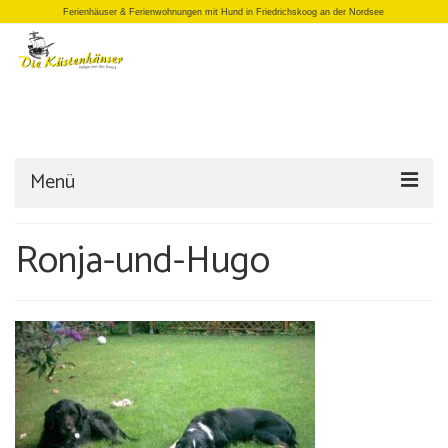
Ferienhäuser & Ferienwohnungen mit Hund in Friedrichskoog an der Nordsee
Menü
Startseite
Ronja-und-Hugo
Einzelhäuser
Doppelhäuser
Apartments
Büro/Laden
Anfrage