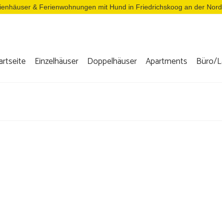
ienhäuser & Ferienwohnungen mit Hund in Friedrichskoog an der Nor
artseite
Einzelhäuser
Doppelhäuser
Apartments
Büro/L