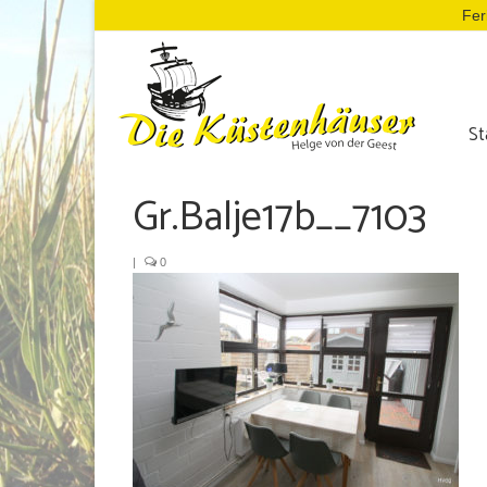
Fer
St
Gr.Balje17b__7103
|
0