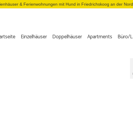
ienhäuser & Ferienwohnungen mit Hund in Friedrichskoog an der Nor
artseite
Einzelhäuser
Doppelhäuser
Apartments
Büro/L