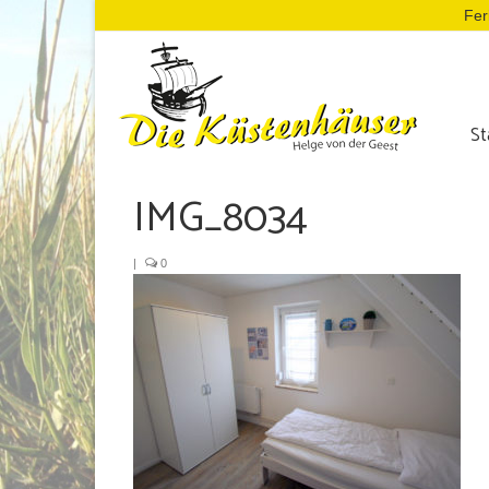
Fer
St
IMG_8034
|
0