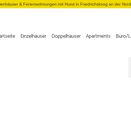
ienhäuser & Ferienwohnungen mit Hund in Friedrichskoog an der Nor
artseite
Einzelhäuser
Doppelhäuser
Apartments
Büro/L