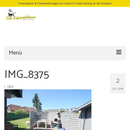
Ferienhäuser & Ferienwohnungen mit Hund in Friedrichskoog an der Nordsee
Menü
Startseite
IMG_8375
2
Einzelhäuser
|
0
JULI 2018
Doppelhäuser
Apartments
Büro/Laden
Anfrage