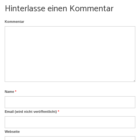
Hinterlasse einen Kommentar
Büro/Laden
Anfrage
Kommentar
Umgebung
Urlaub mit Hund
Name
*
Email (wird nicht veröffentlicht)
*
Webseite