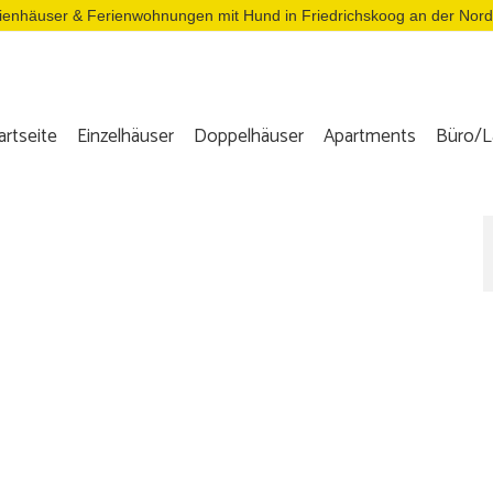
ienhäuser & Ferienwohnungen mit Hund in Friedrichskoog an der Nor
artseite
Einzelhäuser
Doppelhäuser
Apartments
Büro/L