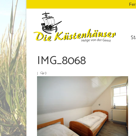
Fer
St
IMG_8068
|
0