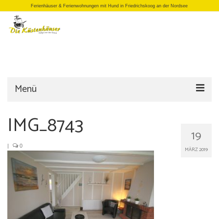
Ferienhäuser & Ferienwohnungen mit Hund in Friedrichskoog an der Nordsee
Menü
Startseite
IMG_8743
19
Einzelhäuser
|
0
MÄRZ 2019
Doppelhäuser
Apartments
Büro/Laden
Anfrage