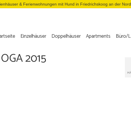
ienhäuser & Ferienwohnungen mit Hund in Friedrichskoog an der Nor
artseite
Einzelhäuser
Doppelhäuser
Apartments
Büro/L
HOGA 2015
MÄ