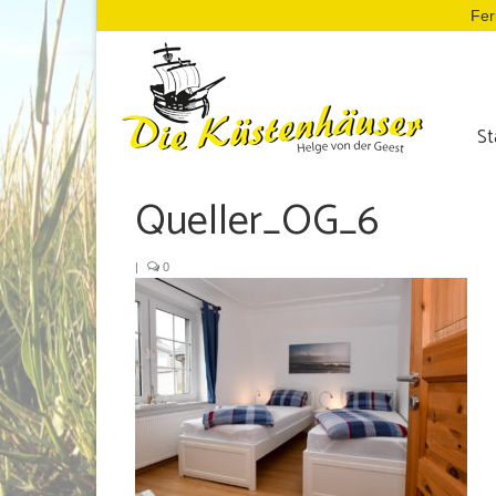
Fer
St
Queller_OG_6
|
0