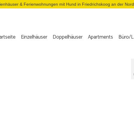
ienhäuser & Ferienwohnungen mit Hund in Friedrichskoog an der Nor
artseite
Einzelhäuser
Doppelhäuser
Apartments
Büro/L