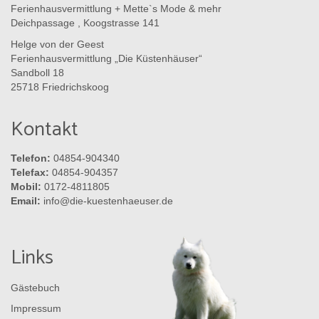
Ferienhausvermittlung + Mette`s Mode & mehr
Deichpassage , Koogstrasse 141
Helge von der Geest
Ferienhausvermittlung „Die Küstenhäuser“
Sandboll 18
25718 Friedrichskoog
Kontakt
Telefon:
04854-904340
Telefax:
04854-904357
Mobil:
0172-4811805
Email:
info@die-kuestenhaeuser.de
Links
Gästebuch
Impressum